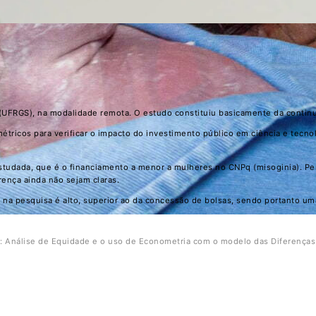
l (UFRGS), na modalidade remota. O estudo constituiu basicamente da contin
métricos para verificar o impacto do investimento público em ciência e tecn
estudada, que é o financiamento a menor a mulheres no CNPq (misoginia). P
ença ainda não sejam claras.
a pesquisa é alto, superior ao da concessão de bolsas, sendo portanto uma
ia: Análise de Equidade e o uso de Econometria com o modelo das Diferenç