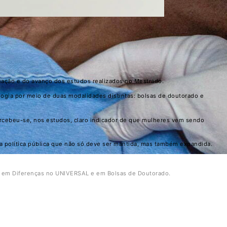
uação e do avanço dos estudos realizados no Mestrado.
ologia por meio de duas modalidades distintas: bolsas de doutorado e
ercebeu-se, nos estudos, claro indicador de que mulheres vem sendo
 política pública que não só deve ser mantida, mas também expandida.
as em Diferenças no UNIVERSAL e em Bolsas de Doutorado.