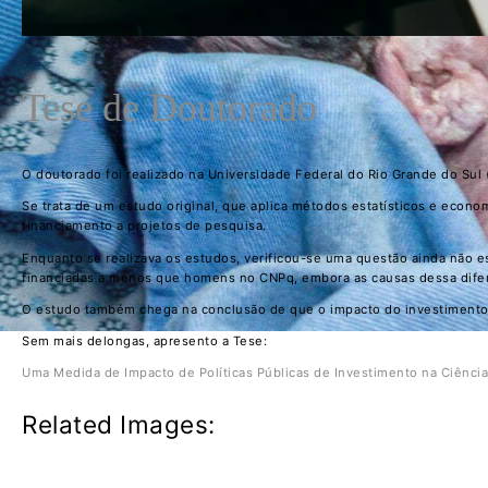
Tese de Doutorado
O doutorado foi realizado na Universidade Federal do Rio Grande do Su
Se trata de um estudo original, que aplica métodos estatísticos e econo
financiamento a projetos de pesquisa.
Enquanto se realizava os estudos, verificou-se uma questão ainda não 
financiadas a menos que homens no CNPq, embora as causas dessa difer
O estudo também chega na conclusão de que o impacto do investimento n
Sem mais delongas, apresento a Tese:
Uma Medida de Impacto de Políticas Públicas de Investimento na Ciênc
Related Images: